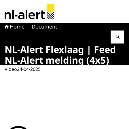
Naar de homepage van NL Alert
Home
Document
Vu
NL-Alert Flexlaag | Feed
NL-Alert melding (4x5)
Video
24-04-2025