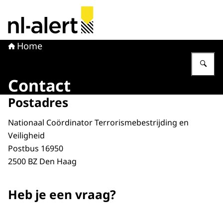
Naar de homepage van NL Alert
Home
Vu
Contact
Postadres
Nationaal Coördinator Terrorismebestrijding en
Veiligheid
Postbus 16950
2500 BZ Den Haag
Heb je een vraag?