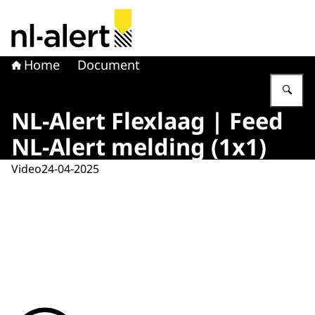
Naar de homepage van NL Alert
Home
Document
Vu
NL-Alert Flexlaag | Feed
NL-Alert melding (1x1)
Video
24-04-2025