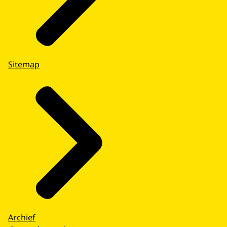
De overheid stuurt twee keer per jaar een
NL-Alert testbericht uit. Dat is op de eerste
maandag in juni en december. Als u het
testbericht ontvangt, weet u hoe het is om
een NL-Alert te ontvangen.
Sitemap
Telefoon altijd aan laten staan
Staat uw mobiele telefoon uit, dan mist u
het NL-Alert. U mist het bericht ook als uw
telefoon op vliegtuigstand of op niet storen
staat.
NL-Alert wordt alleen tijdens de
noodsituatie uitgezonden door de
overheid. Laat uw telefoon daarom altijd
aan staan.
Meer weten over NL-Alert? Kijk op de
website www.nl-alert.nl
Archief