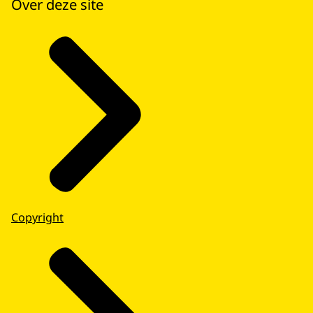
Informatie over ernstige incidenten
Over deze site
Is er in uw omgeving een ramp of
noodsituatie? Raadpleeg uw regionale
omroep of gemeente voor meer informatie.
Of kijk op de website van de
veiligheidsregio waar u dan bent.
Dit was informatie van de Rijksoverheid.
Meer informatie vindt u op:
www.rijksoverheid.nl/gebarentaal
Copyright