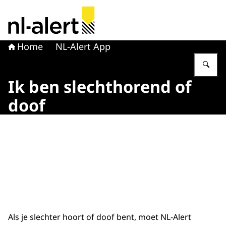
Naar de homepage van NL Alert
Home
NL-Alert App
Vu
Ik ben slechthorend of
doof
Beeld: © NL-Alert app
Als je slechter hoort of doof bent, moet NL-Alert