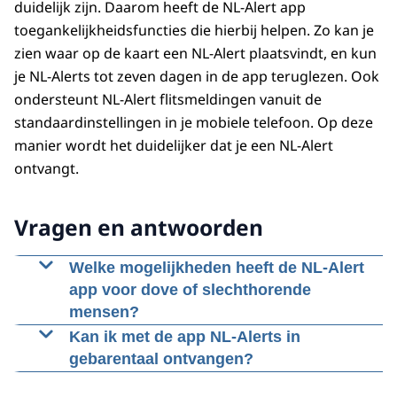
duidelijk zijn. Daarom heeft de NL-Alert app
toegankelijkheidsfuncties die hierbij helpen. Zo kan je
zien waar op de kaart een NL-Alert plaatsvindt, en kun
je NL-Alerts tot zeven dagen in de app teruglezen. Ook
ondersteunt NL-Alert flitsmeldingen vanuit de
standaardinstellingen in je mobiele telefoon. Op deze
manier wordt het duidelijker dat je een NL-Alert
ontvangt.
Vragen en antwoorden
Welke mogelijkheden heeft de NL-Alert
app voor dove of slechthorende
mensen?
NL-Alert heeft een speciaal geluid. Hierdoor
Kan ik met de app NL-Alerts in
herken je makkelijker dat het geen normaal
gebarentaal ontvangen?
bericht is. Dit heeft alleen minder waarde als je
Op dit moment is het nog niet mogelijk om NL-