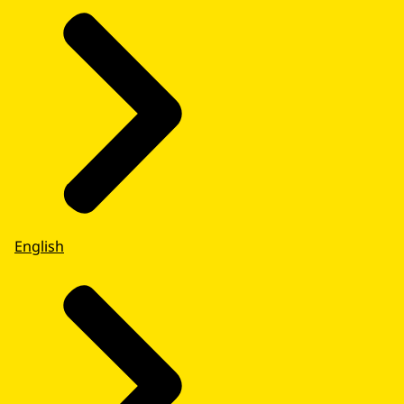
de app teruglezen.
• De app geeft flitsmeldingen bij een NL-
Alert. U moet flitsmeldingen wel ingesteld
hebben op uw mobiele telefoon.
U kunt de app downloaden via de Google
Play Store en Apple App Store.
Ontvangst NL-Alert
De meeste mobiele telefoons zijn
automatisch ingesteld om NL-Alert te
ontvangen. Kijk in de handleiding of op de
English
website van Apple of Samsung hoe u dat
doet. Op toestellen zonder touchscreen
moet u NL-Alert zelf installeren. Daarvoor
zoekt u in het menu van uw toestel naar
'Cell Broadcast' en meld u aan voor kanaal
919.
NL-Alert Testbericht