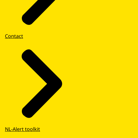
moet doen.
NL-Alert bericht horen, zien en voelen
Als u een NL-Alert ontvangt, geeft uw
telefoon een doordringend alarmgeluid.
Contact
Uw telefoon gaat ook trillen. En op het
scherm verschijnt het NL-Alert tekstbericht.
NL-Alert berichten verschijnen ook op
digitale reclameschermen en
reisinformatieschermen van trein, bus,
tram en metro.
NL-Alert App
De NL-Alert App heeft extra functies voor
mensen die doof of slechthorend zijn.
• U kunt op een kaart zien waar de NL-
Alert plaatsvindt
NL-Alert toolkit
• U kunt de NL-Alerts tot zeven dagen in