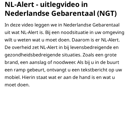
NL-Alert - uitlegvideo in
doof of slechthorend bent . Maar als je telefoon
Alerts in gebarentaal te ontvangen. Er wordt
bijvoorbeeld wat verder weg ligt, is de trilstand
wel onderzocht of het mogelijk is om in de
Nederlandse Gebarentaal (NGT)
niet altijd voldoende. Daarom ondersteunt de
toekomst NL-Alerts in gebarentaal te vertolken
In deze video leggen we in Nederlandse Gebarentaal
NL-Alert app flitsmeldingen. Heb je dit ingesteld
in de app.
uit wat NL-Alert is. Bij een noodsituatie in uw omgeving
op je mobiele telefoon? Dan geeft de NL-Alert
wilt u weten wat u moet doen. Daarom is er NL-Alert.
app automatisch lichtflitsen bij een melding. Zo
De overheid zet NL-Alert in bij levensbedreigende en
wordt het duidelijker dat je een NL-Alert
gezondheidsbedreigende situaties. Zoals een grote
ontvangt. Je kan NL-Alerts van maximaal zeven
brand, een aanslag of noodweer. Als bij u in de buurt
dagen geleden teruglezen in de app.
een ramp gebeurt, ontvangt u een tekstbericht op uw
mobiel. Hierin staat wat er aan de hand is en wat u
moet doen.