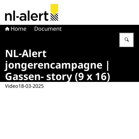
Naar de homepage van NL Alert
Home
Document
Vu
NL-Alert
jongerencampagne |
Gassen- story (9 x 16)
Video
18-03-2025